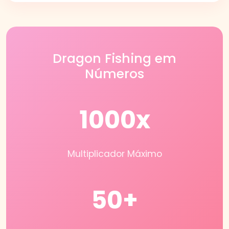
Dragon Fishing em
Números
1000x
Multiplicador Máximo
50+