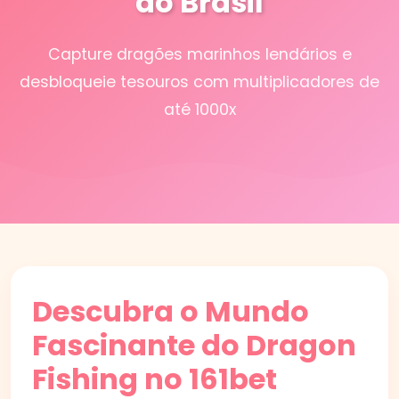
do Brasil
Capture dragões marinhos lendários e
desbloqueie tesouros com multiplicadores de
até 1000x
Descubra o Mundo
Fascinante do Dragon
Fishing no 161bet