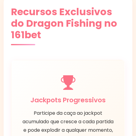
Recursos Exclusivos
do Dragon Fishing no
161bet
Jackpots Progressivos
Participe da caça ao jackpot
acumulado que cresce a cada partida
e pode explodir a qualquer momento,