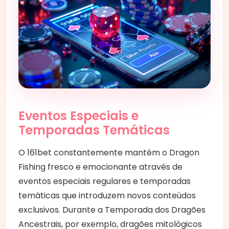
Eventos Especiais e
Temporadas Temáticas
O 161bet constantemente mantém o Dragon
Fishing fresco e emocionante através de
eventos especiais regulares e temporadas
temáticas que introduzem novos conteúdos
exclusivos. Durante a Temporada dos Dragões
Ancestrais, por exemplo, dragões mitológicos