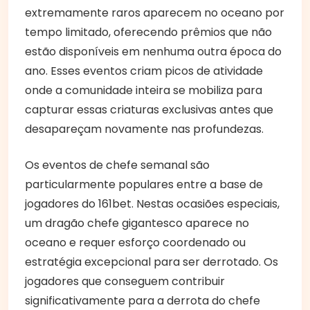
extremamente raros aparecem no oceano por
tempo limitado, oferecendo prêmios que não
estão disponíveis em nenhuma outra época do
ano. Esses eventos criam picos de atividade
onde a comunidade inteira se mobiliza para
capturar essas criaturas exclusivas antes que
desapareçam novamente nas profundezas.
Os eventos de chefe semanal são
particularmente populares entre a base de
jogadores do 161bet. Nestas ocasiões especiais,
um dragão chefe gigantesco aparece no
oceano e requer esforço coordenado ou
estratégia excepcional para ser derrotado. Os
jogadores que conseguem contribuir
significativamente para a derrota do chefe