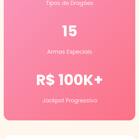
Tipos de Dragões
15
Armas Especiais
R$ 100K+
Jackpot Progressivo