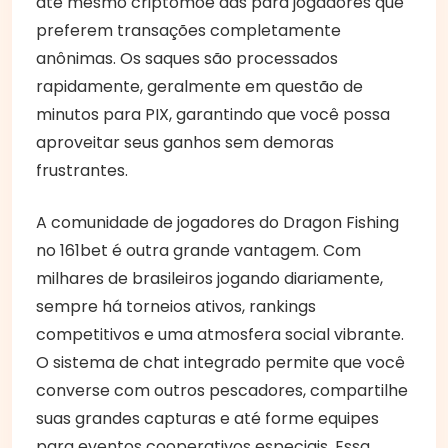
até mesmo criptomoe das para jogadores que
preferem transações completamente
anônimas. Os saques são processados
rapidamente, geralmente em questão de
minutos para PIX, garantindo que você possa
aproveitar seus ganhos sem demoras
frustrantes.
A comunidade de jogadores do Dragon Fishing
no 161bet é outra grande vantagem. Com
milhares de brasileiros jogando diariamente,
sempre há torneios ativos, rankings
competitivos e uma atmosfera social vibrante.
O sistema de chat integrado permite que você
converse com outros pescadores, compartilhe
suas grandes capturas e até forme equipes
para eventos cooperativos especiais. Essa