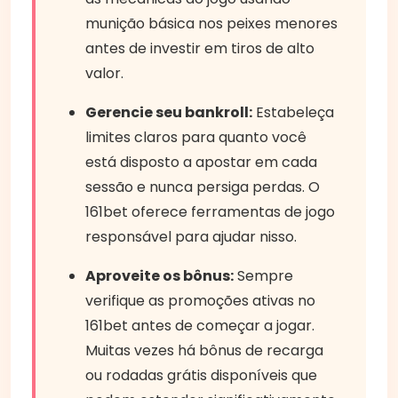
munição básica nos peixes menores
antes de investir em tiros de alto
valor.
Gerencie seu bankroll:
Estabeleça
limites claros para quanto você
está disposto a apostar em cada
sessão e nunca persiga perdas. O
161bet oferece ferramentas de jogo
responsável para ajudar nisso.
Aproveite os bônus:
Sempre
verifique as promoções ativas no
161bet antes de começar a jogar.
Muitas vezes há bônus de recarga
ou rodadas grátis disponíveis que