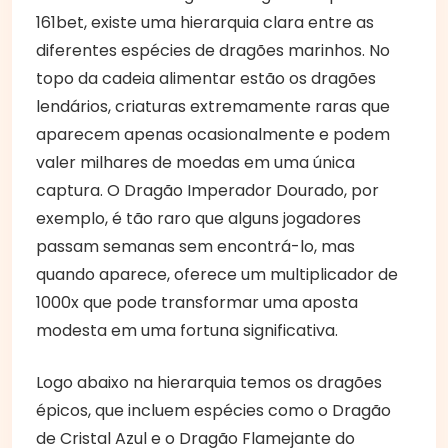
161bet, existe uma hierarquia clara entre as
diferentes espécies de dragões marinhos. No
topo da cadeia alimentar estão os dragões
lendários, criaturas extremamente raras que
aparecem apenas ocasionalmente e podem
valer milhares de moedas em uma única
captura. O Dragão Imperador Dourado, por
exemplo, é tão raro que alguns jogadores
passam semanas sem encontrá-lo, mas
quando aparece, oferece um multiplicador de
1000x que pode transformar uma aposta
modesta em uma fortuna significativa.
Logo abaixo na hierarquia temos os dragões
épicos, que incluem espécies como o Dragão
de Cristal Azul e o Dragão Flamejante do