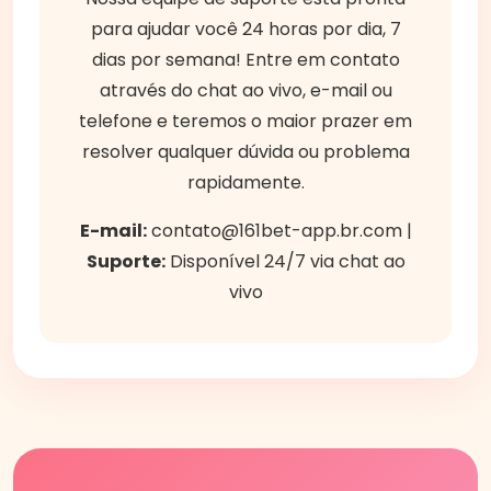
para ajudar você 24 horas por dia, 7
dias por semana! Entre em contato
através do chat ao vivo, e-mail ou
telefone e teremos o maior prazer em
resolver qualquer dúvida ou problema
rapidamente.
E-mail:
contato@161bet-app.br.com
|
Suporte:
Disponível 24/7 via chat ao
vivo