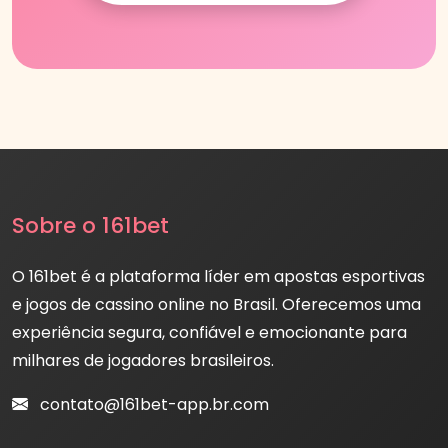
Sobre o 161bet
O 161bet é a plataforma líder em apostas esportivas
e jogos de cassino online no Brasil. Oferecemos uma
experiência segura, confiável e emocionante para
milhares de jogadores brasileiros.
contato@161bet-app.br.com