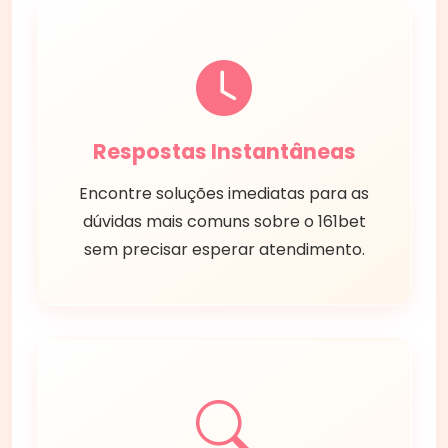
Respostas Instantâneas
Encontre soluções imediatas para as
dúvidas mais comuns sobre o 161bet
sem precisar esperar atendimento.