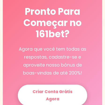
Pronto Para
Começar no
161bet?
Agora que você tem todas as
respostas, cadastre-se e
aproveite nosso bônus de
boas-vindas de até 200%!
Criar Conta Grátis
Agora