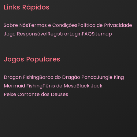
Links Rápidos
Sobre Nós
Termos e Condições
Política de Privacidade
Jogo Responsável
Registrar
Login
FAQ
Sitemap
Jogos Populares
Dragon Fishing
Barco do Dragão Panda
Jungle King
Mermaid Fishing
Tênis de Mesa
Black Jack
Peixe Cortante dos Deuses