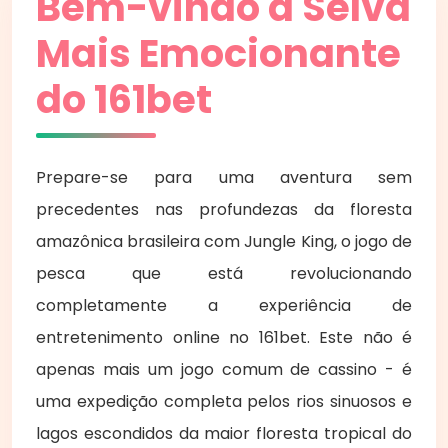
Bem-vindo à Selva
Mais Emocionante
do 161bet
Prepare-se para uma aventura sem
precedentes nas profundezas da floresta
amazônica brasileira com Jungle King, o jogo de
pesca que está revolucionando
completamente a experiência de
entretenimento online no 161bet. Este não é
apenas mais um jogo comum de cassino - é
uma expedição completa pelos rios sinuosos e
lagos escondidos da maior floresta tropical do