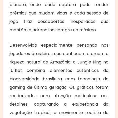
planeta, onde cada captura pode render
prêmios que mudam vidas e cada sessão de
jogo traz descobertas inesperadas que
mantêm a adrenalina sempre no máximo.
Desenvolvido especialmente pensando nos
jogadores brasileiros que conhecem e amam a
riqueza natural da Amazônia, o Jungle King no
161bet combina elementos autênticos da
biodiversidade brasileira com tecnologia de
gaming de última geração. Os gráficos foram
renderizados com atenção meticulosa aos
detalhes, capturando a exuberância da
vegetação tropical, o movimento realista da