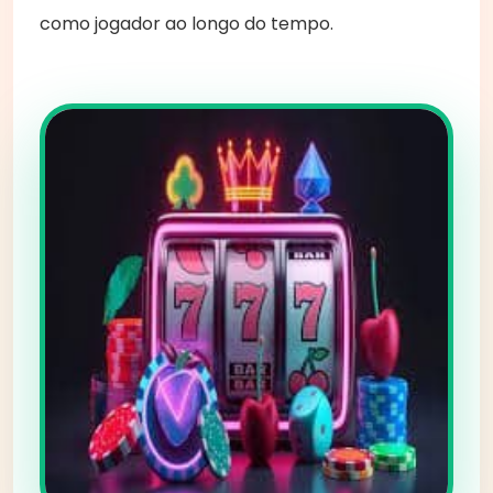
como jogador ao longo do tempo.