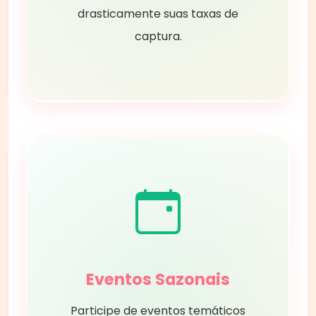
drasticamente suas taxas de
captura.
Eventos Sazonais
Participe de eventos temáticos