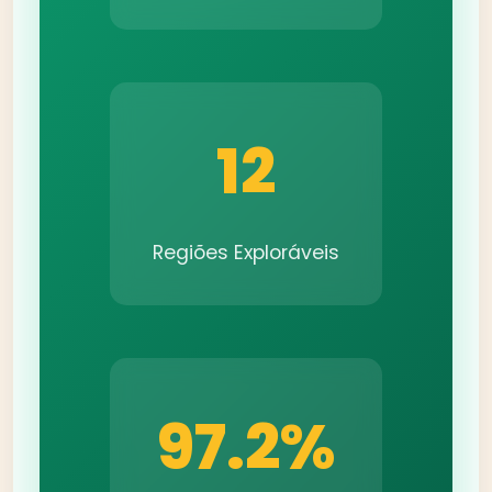
12
Regiões Exploráveis
97.2%