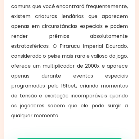
comuns que você encontrará frequentemente,
existem criaturas lendárias que aparecem
apenas em circunstâncias especiais e podem
render prêmios absolutamente
estratosféricos. O Pirarucu Imperial Dourado,
considerado o peixe mais raro e valioso do jogo,
oferece um multiplicador de 2000x e aparece
apenas durante eventos especiais
programados pelo 161bet, criando momentos
de tensão e excitação incomparáveis quando
os jogadores sabem que ele pode surgir a
qualquer momento.