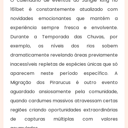
O calendário de eventos do Jungle King no
161bet é constantemente atualizado com
novidades emocionantes que mantêm a
experiência sempre fresca e envolvente.
Durante a Temporada das Chuvas, por
exemplo, os níveis dos rios sobem
dramaticamente revelando áreas previamente
inacessíveis repletas de espécies únicas que só
aparecem neste período específico. A
Migração dos Pirarucus é outro evento
aguardado ansiosamente pela comunidade,
quando cardumes massivos atravessam certas
regiões criando oportunidades extraordinárias
de capturas múltiplas com valores