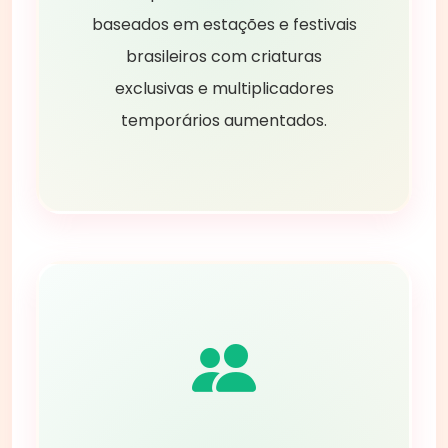
baseados em estações e festivais
brasileiros com criaturas
exclusivas e multiplicadores
temporários aumentados.