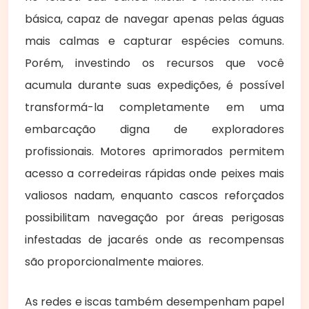
básica, capaz de navegar apenas pelas águas
mais calmas e capturar espécies comuns.
Porém, investindo os recursos que você
acumula durante suas expedições, é possível
transformá-la completamente em uma
embarcação digna de exploradores
profissionais. Motores aprimorados permitem
acesso a corredeiras rápidas onde peixes mais
valiosos nadam, enquanto cascos reforçados
possibilitam navegação por áreas perigosas
infestadas de jacarés onde as recompensas
são proporcionalmente maiores.
As redes e iscas também desempenham papel