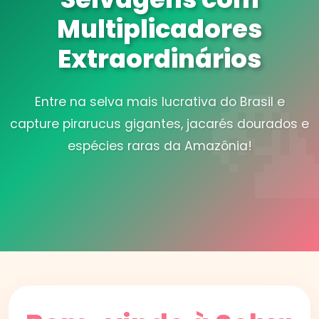
Multiplicadores
Extraordinários
Entre na selva mais lucrativa do Brasil e
capture pirarucus gigantes, jacarés dourados e
espécies raras da Amazônia!