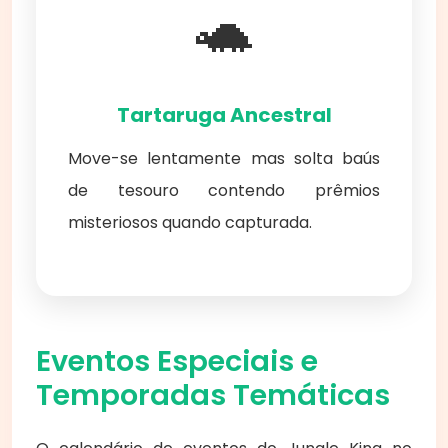
🐢
Tartaruga Ancestral
Move-se lentamente mas solta baús
de tesouro contendo prêmios
misteriosos quando capturada.
Eventos Especiais e
Temporadas Temáticas